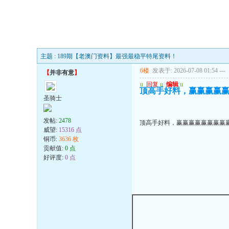
主题 : 189期【老澳门资料】最强最稳平特尾资料！
6楼
发表于: 2026-07-08 01:54
---
【
并非有意
】
u
回复
u
编辑
u
顶高手好料，赢赢赢赢
圣骑士
发帖:
2478
顶高手好料，赢赢赢赢赢赢赢赢
威望:
15316 点
铜币:
3636 枚
贡献值:
0 点
好评度:
0 点