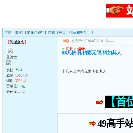
主题 : 189期【老澳门资料】精选【三肖】保你横财到手！
10楼
发表于: 2026-07-08 01:54
---
【
闪逝金光
】
u
回复
u
编辑
u
非凡依旧,精彩无限,料如其人
圣骑士
发帖:
2581
非凡依旧,精彩无限,料如其人
威望:
15107 点
铜币:
3556 枚
贡献值:
0 点
好评度:
0 点
【首
49高手