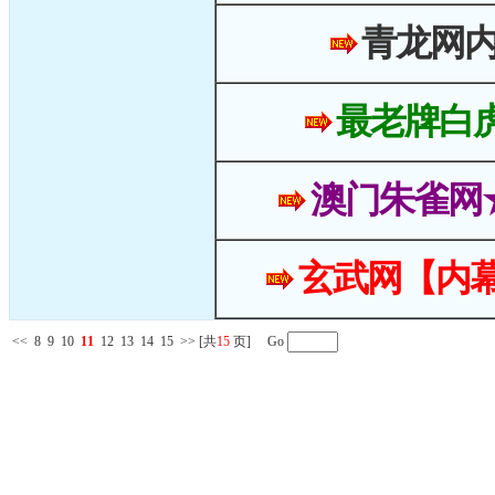
青龙网
最老牌白
澳门朱雀网
玄武网【内幕
<<
8
9
10
11
12
13
14
15
>>
[共
15
页] Go