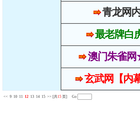
青龙网
最老牌白
澳门朱雀网
玄武网【内幕
<<
9
10
11
12
13
14
15
>>
[共
15
页] Go