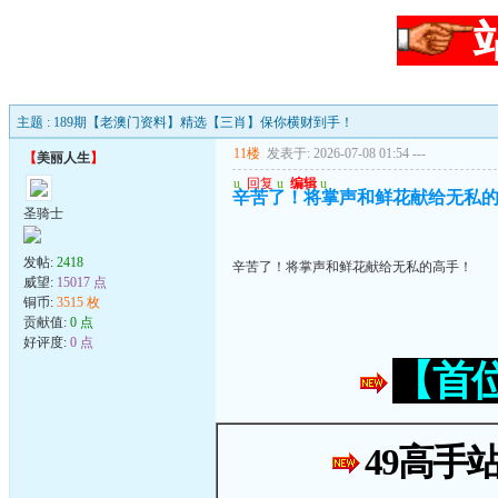
主题 : 189期【老澳门资料】精选【三肖】保你横财到手！
11楼
发表于: 2026-07-08 01:54
---
【
美丽人生
】
u
回复
u
编辑
u
辛苦了！将掌声和鲜花献给无私
圣骑士
发帖:
2418
辛苦了！将掌声和鲜花献给无私的高手！
威望:
15017 点
铜币:
3515 枚
贡献值:
0 点
好评度:
0 点
【首
49高手