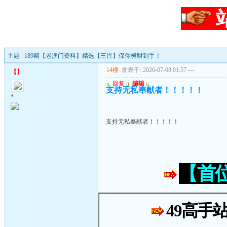
主题 : 189期【老澳门资料】精选【三肖】保你横财到手！
14楼
发表于: 2026-07-08 01:57
---
【
】
u
回复
u
编辑
u
支持无私奉献者！！！！！
*
支持无私奉献者！！！！！
【首
49高手