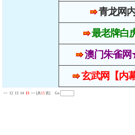
青龙网
最老牌白
澳门朱雀网
玄武网【内幕
<<
12
13
14
15
>>
[共
15
页] Go