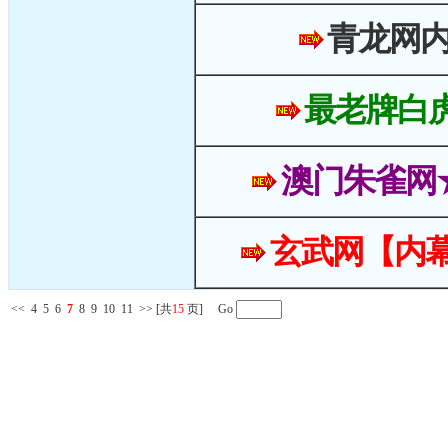
青龙网
最老牌白
澳门朱雀网
玄武网【内幕
<<
4
5
6
7
8
9
10
11
>>
[共
15
页] Go