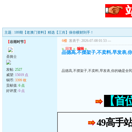
主题 : 189期【老澳门资料】精选【三肖】保你横财到手！
6楼
发表于: 2026-07-08 01:53
---
【
谷雨时节
】
u
回复
u
编辑
u
品德高,不摆架子,不卖料,早发表,
圣骑士
发帖:
2527
品德高,不摆架子,不卖料,早发表,你的确是全
威望:
15019 点
铜币:
3399 枚
贡献值:
6 点
好评度:
0 点
【首
49高手