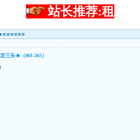
站长推荐:租
★★〓〓〓〓〓〓
三头★（001-365）
】