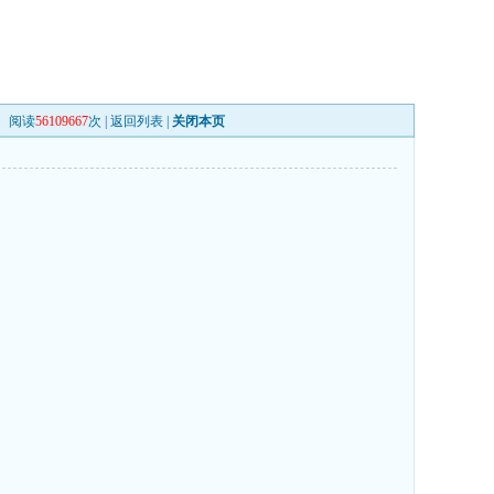
阅读
56109667
次 |
返回列表
|
关闭本页