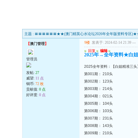
主题 : 〓〓〓〓〓〓★★(澳门精英心水论坛2026年全年版资料专区)
9楼
发表于: 2024-02-14 21:39
---
【
澳门管理
】
u
回复
u
编辑
u
2025年→全年资料★白姐定
管理员
2025全年资料：【白姐精准三头
发帖:
27
第001期： 210头
威望:
11 点
第002期： 123头
铜币:
72 枚
第003期： 214头
贡献值:
0 点
好评度:
0 点
第004期： 021头
第005期： 104头
第006期： 103头
第007期： 231头
第008期： 143头
第009期： 210头