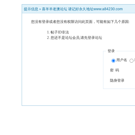
提示信息 »
喜羊羊老澳论坛 请记好永久地址www.a84230.com
您没有登录或者您没有权限访问此页面，可能有如下几个原因:
帖子ID非法
您还不是论坛会员,请先登录论坛
登录
用户名
密 码
隐身登录