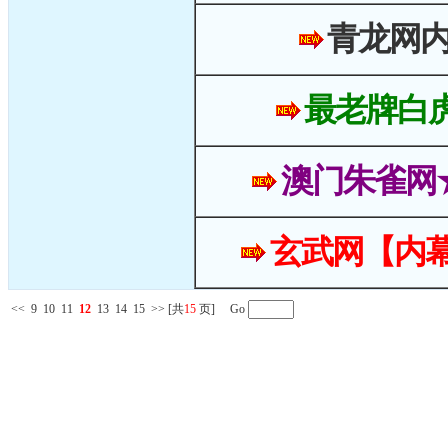
青龙网
最老牌白
澳门朱雀网
玄武网【内幕
<<
9
10
11
12
13
14
15
>>
[共
15
页] Go