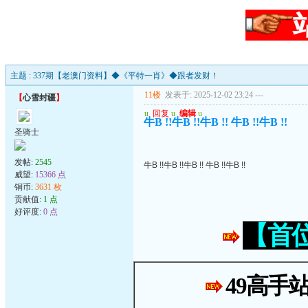
主题 : 337期【老澳门资料】◆《平特一肖》◆跟者发财！
11楼
发表于: 2025-12-02 23:24
---
【
心雪封疆
】
u
回复
u
编辑
u
牛B !!牛B !!牛B !! 牛B !!牛B !!
圣骑士
发帖:
2545
牛B !!牛B !!牛B !! 牛B !!牛B !!
威望:
15366 点
铜币:
3631 枚
贡献值:
1 点
好评度:
0 点
【首
49高手