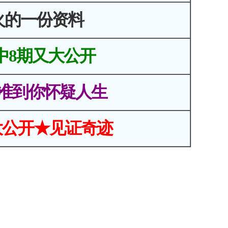
火的一份资料
中8期又大公开
准到你怀疑人生
大公开★见证奇迹