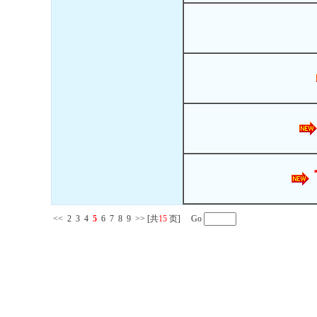
<<
2
3
4
5
6
7
8
9
>>
[共
15
页] Go