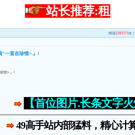
站长推荐:租
阅读
2593373
次 |
"一直在珍惜>.』!
惜>.』!
【首位图片.长条文字
49高手站内部猛料，精心计