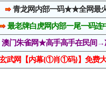
青龙网内部一码★★全网最
最老牌白虎网内部一尾一码连
澳门朱雀网★高手高手在民间→
玄武网【内幕{①肖①码}】免费