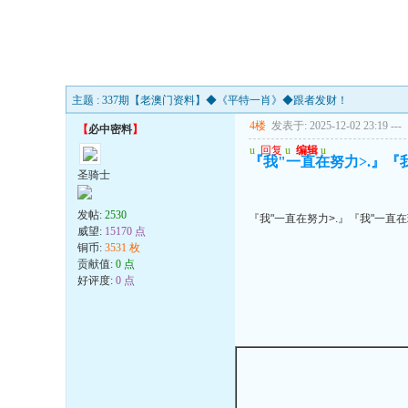
主题 : 337期【老澳门资料】◆《平特一肖》◆跟者发财！
4楼
发表于: 2025-12-02 23:19
---
【
必中密料
】
u
回复
u
编辑
u
『我"一直在努力>.』『我
圣骑士
发帖:
2530
『我"一直在努力>.』『我"一直在珍
威望:
15170 点
铜币:
3531 枚
贡献值:
0 点
好评度:
0 点