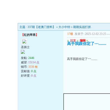
主题 : 337期【老澳门资料】＜大小中特＞期期实战打拼.
17楼
发表于: 2025-12-02 23:25
---
【
红的苹果
】
u
回复
u
编辑
u
高手我跟你定了~~........
圣骑士
发帖:
2446
高手我跟你定了~~........
威望:
15114 点
铜币:
3550 枚
贡献值:
0 点
好评度:
0 点