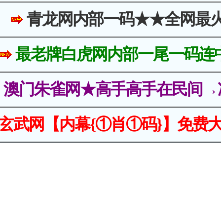
青龙网内部一码★★全网最
最老牌白虎网内部一尾一码连
澳门朱雀网★高手高手在民间→
玄武网【内幕{①肖①码}】免费