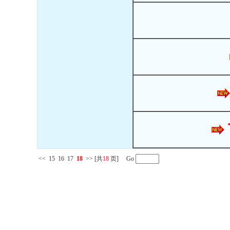
<<
15
16
17
18
>>
[共
18
页] Go