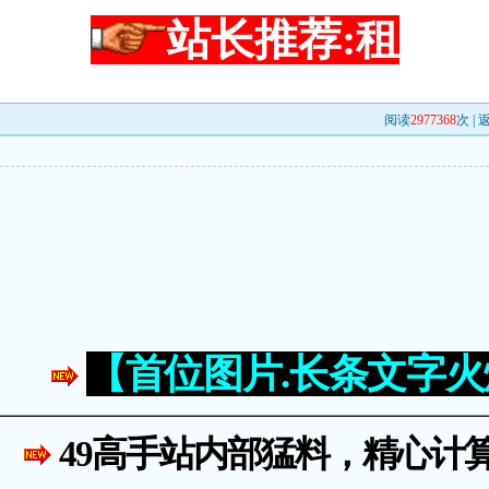
站长推荐:租
阅读
2977368
次 |
【首位图片.长条文字
49高手站内部猛料，精心计