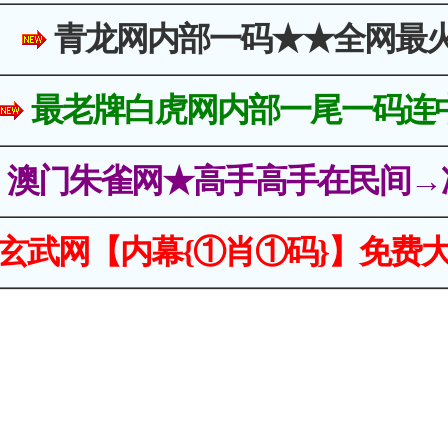
青龙网内部一码★★全网最
最老牌白虎网内部一尾一码连
澳门朱雀网★高手高手在民间→
玄武网【内幕{①肖①码}】免费