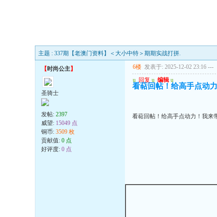
主题 : 337期【老澳门资料】＜大小中特＞期期实战打拼.
6楼
发表于: 2025-12-02 23:16
---
【
时尚公主
】
u
回复
u
编辑
u
看萜回帖！给高手点动
圣骑士
发帖:
2397
看萜回帖！给高手点动力！我来
威望:
15049 点
铜币:
3509 枚
贡献值:
0 点
好评度:
0 点