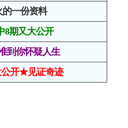
火的一份资料
中8期又大公开
准到你怀疑人生
大公开★见证奇迹