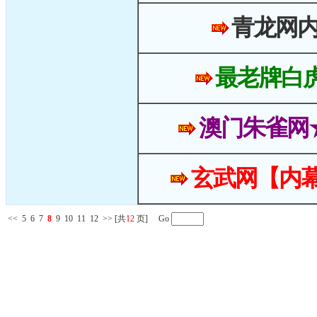
青龙网
最老牌白
澳门朱雀网
玄武网【内幕
<<
5
6
7
8
9
10
11
12
>>
[共
12
页] Go