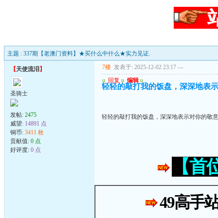
主题 : 337期【老澳门资料】★买什么中什么★实力见证.
7楼
发表于: 2025-12-02 23:17
---
【
天使流泪
】
u
回复
u
编辑
u
轻轻的敲打我的饭盘，深深地表
圣骑士
发帖:
2475
轻轻的敲打我的饭盘，深深地表示对你的敬
威望:
14891 点
铜币:
3411 枚
贡献值:
0 点
好评度:
0 点
【首
49高手