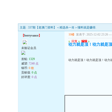
主题 : 337期【老澳门资料】＜精选杀一肖＞懂料就是赚得.
10楼
发表于: 2025-12-02 23:26
---
【
berryvance
】
u
回复
u
编辑
u
动力就是顶！动力就是
未验证会员
发帖:
1329
动力就是顶！动力就是顶！动力
威望:
7240 点
铜币:
0 枚
贡献值:
0 点
好评度:
0 点