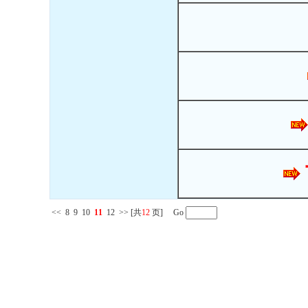
<<
8
9
10
11
12
>>
[共
12
页] Go