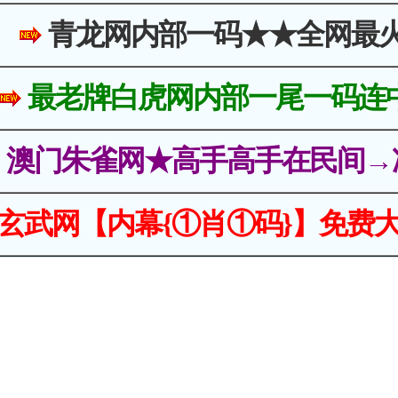
青龙网内部一码★★全网最
最老牌白虎网内部一尾一码连
澳门朱雀网★高手高手在民间→
玄武网【内幕{①肖①码}】免费