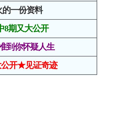
火的一份资料
中8期又大公开
准到你怀疑人生
大公开★见证奇迹