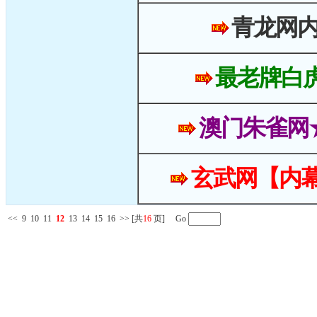
青龙网
最老牌白
澳门朱雀网
玄武网【内幕
<<
9
10
11
12
13
14
15
16
>>
[共
16
页] Go