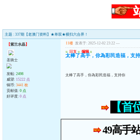
主题 : 337期【老澳门资料】★单双★横扫六合界！
11楼
发表于: 2025-12-02 23:22
---
【
紫兰水晶
】
u
回复
u
编辑
u
太棒了高手，你為彩民造福，支
圣骑士
发帖:
2498
太棒了高手，你為彩民造福，支持你
威望:
15222 点
铜币:
3441 枚
贡献值:
0 点
好评度:
0 点
【首
49高手