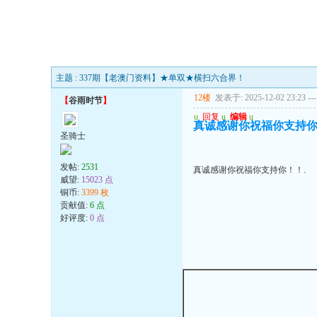
主题 : 337期【老澳门资料】★单双★横扫六合界！
12楼
发表于: 2025-12-02 23:23
---
【
谷雨时节
】
u
回复
u
编辑
u
真诚感谢你祝福你支持你
圣骑士
发帖:
2531
真诚感谢你祝福你支持你！！.
威望:
15023 点
铜币:
3399 枚
贡献值:
6 点
好评度:
0 点