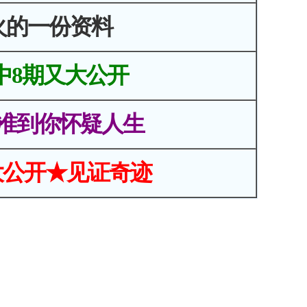
火的一份资料
中8期又大公开
准到你怀疑人生
大公开★见证奇迹