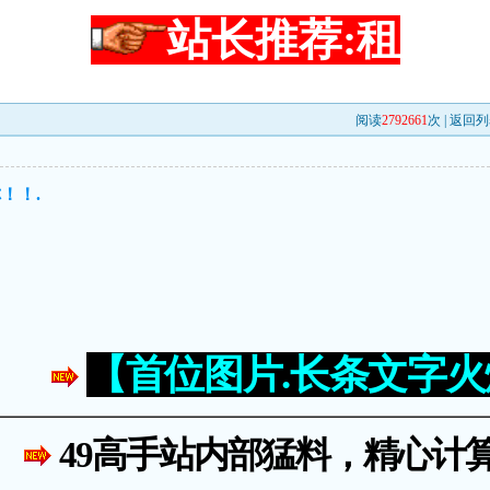
站长推荐:租
阅读
2792661
次 |
返回列
！！.
【首位图片.长条文字
49高手站内部猛料，精心计