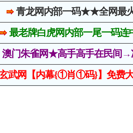
青龙网内部一码★★全网最
最老牌白虎网内部一尾一码连
澳门朱雀网★高手高手在民间→
玄武网【内幕{①肖①码}】免费