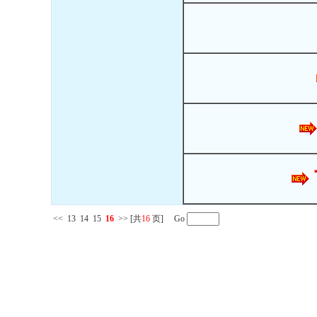
<<
13
14
15
16
>>
[共
16
页] Go