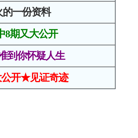
火的一份资料
中8期又大公开
准到你怀疑人生
大公开★见证奇迹