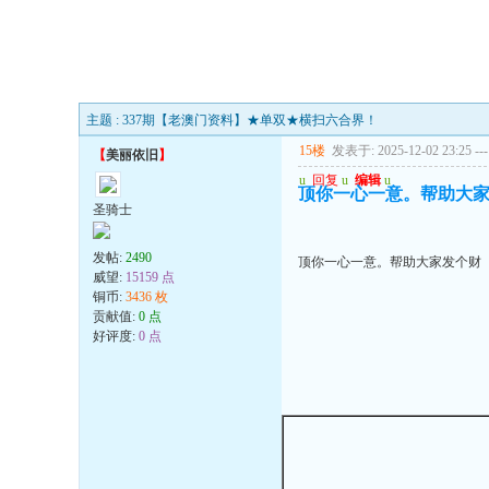
主题 : 337期【老澳门资料】★单双★横扫六合界！
15楼
发表于: 2025-12-02 23:25
---
【
美丽依旧
】
u
回复
u
编辑
u
顶你一心一意。帮助大
圣骑士
发帖:
2490
顶你一心一意。帮助大家发个财
威望:
15159 点
铜币:
3436 枚
贡献值:
0 点
好评度:
0 点