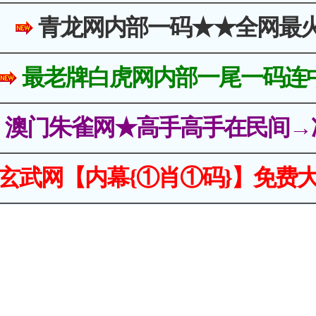
青龙网内部一码★★全网最
最老牌白虎网内部一尾一码连
澳门朱雀网★高手高手在民间→
玄武网【内幕{①肖①码}】免费