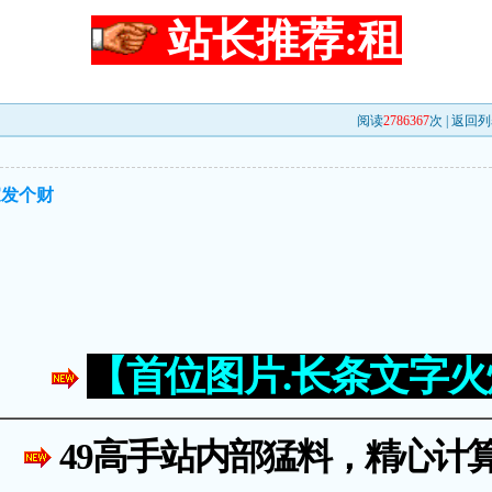
站长推荐:租
阅读
2786367
次 |
返回列
家发个财
【首位图片.长条文字
49高手站内部猛料，精心计