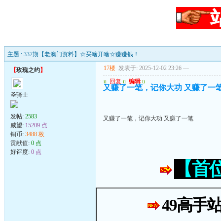
主题 : 337期【老澳门资料】☆买啥开啥☆赚赚钱！
17楼
发表于: 2025-12-02 23:26
---
【
玫瑰之约
】
u
回复
u
编辑
u
又赚了一笔，记你大功 又赚了一
圣骑士
发帖:
2583
又赚了一笔，记你大功 又赚了一笔
威望:
15209 点
铜币:
3488 枚
贡献值:
0 点
好评度:
0 点
【首
49高手