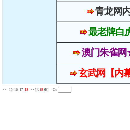
青龙网
最老牌白
澳门朱雀网
玄武网【内幕
<<
15
16
17
18
>>
[共
18
页] Go