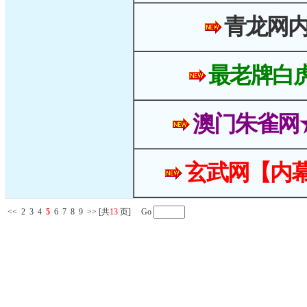
青龙网
最老牌白
澳门朱雀网
玄武网【内幕
<<
2
3
4
5
6
7
8
9
>>
[共
13
页] Go