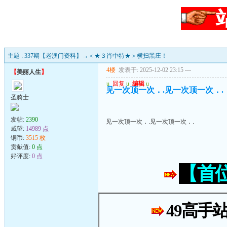
主题 : 337期【老澳门资料】→＜★３肖中特★＞横扫黑庄！
4楼
发表于: 2025-12-02 23:15
---
【
美丽人生
】
u
回复
u
编辑
u
见一次顶一次．.见一次顶一次．.
圣骑士
发帖:
2390
见一次顶一次．.见一次顶一次．.
威望:
14989 点
铜币:
3515 枚
贡献值:
0 点
好评度:
0 点
【首
49高手