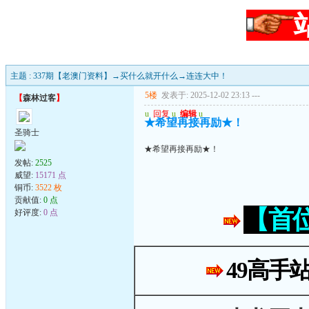
主题 : 337期【老澳门资料】→买什么就开什么→连连大中！
5楼
发表于: 2025-12-02 23:13
---
【
森林过客
】
u
回复
u
编辑
u
★希望再接再励★！
圣骑士
★希望再接再励★！
发帖:
2525
威望:
15171 点
铜币:
3522 枚
贡献值:
0 点
【首
好评度:
0 点
49高手