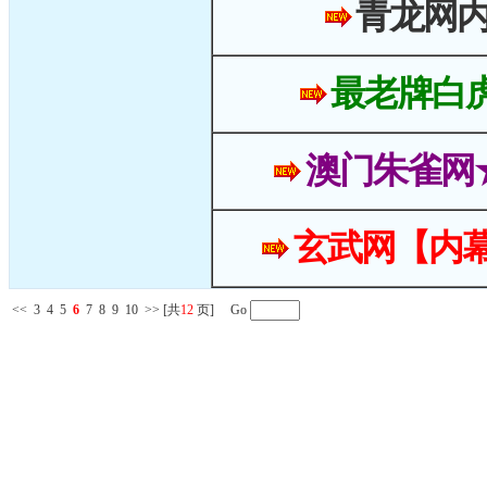
青龙网
最老牌白
澳门朱雀网
玄武网【内幕
<<
3
4
5
6
7
8
9
10
>>
[共
12
页] Go