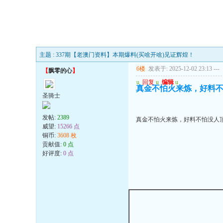
主题 : 337期【老澳门资料】本期爆料(买啥开啥)见证辉煌！
6楼
发表于: 2025-12-02 23:13
---
【
飘零的心
】
u
回复
u
编辑
u
真金不怕火来炼，好料
圣骑士
发帖:
2389
真金不怕火来炼，好料不怕没人
威望:
15266 点
铜币:
3608 枚
贡献值:
0 点
好评度:
0 点