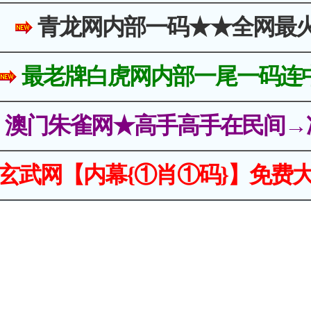
青龙网内部一码★★全网最
最老牌白虎网内部一尾一码连
澳门朱雀网★高手高手在民间→
玄武网【内幕{①肖①码}】免费