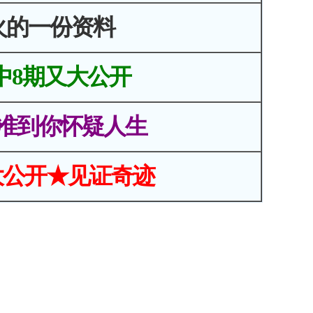
火的一份资料
中8期又大公开
准到你怀疑人生
大公开★见证奇迹