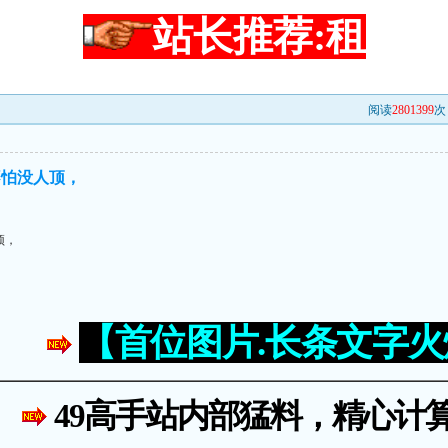
站长推荐:租
阅读
2801399
次 
不怕没人顶，
顶，
【首位图片.长条文字
49高手站内部猛料，精心计