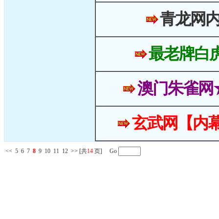
青龙网
最老牌白
澳门朱雀网
玄武网【内幕
<<
5
6
7
8
9
10
11
12
>>
[共
14
页] Go