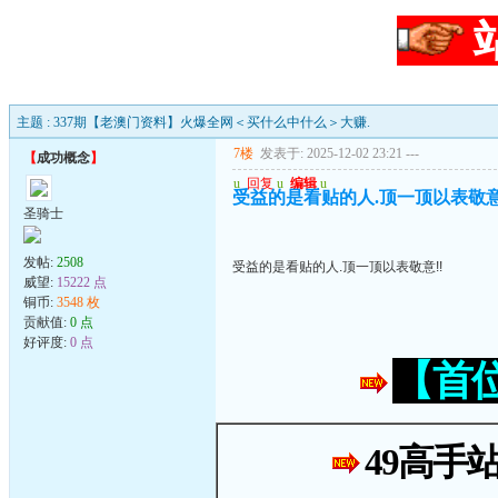
主题 : 337期【老澳门资料】火爆全网＜买什么中什么＞大赚.
7楼
发表于: 2025-12-02 23:21
---
【
成功概念
】
u
回复
u
编辑
u
受益的是看贴的人.顶一顶以表敬意
圣骑士
发帖:
2508
受益的是看贴的人.顶一顶以表敬意!!
威望:
15222 点
铜币:
3548 枚
贡献值:
0 点
好评度:
0 点
【首
49高手