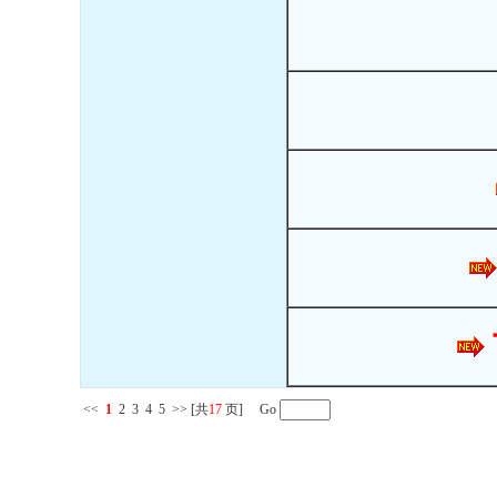
<<
1
2
3
4
5
>>
[共
17
页] Go