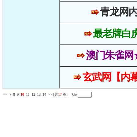
青龙网
最老牌白
澳门朱雀网
玄武网【内幕
<<
7
8
9
10
11
12
13
14
>>
[共
17
页] Go