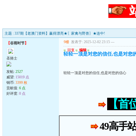
主题 : 337期【老澳门资料】赢得漂亮★〖家禽与野兽〗★连中!
9楼
发表于: 2025-12-02 23:15
---
【
谷雨时节
】
u
回复
u
编辑
u
轻轻一顶是对您的信任,也是对您
圣骑士
发帖:
2527
轻轻一顶是对您的信任,也是对您的信心
威望:
15019 点
铜币:
3399 枚
贡献值:
6 点
好评度:
0 点
【首
49高手