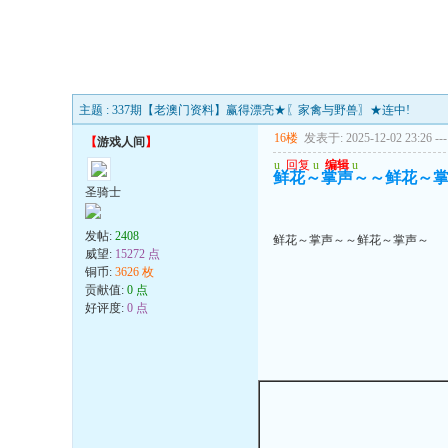
主题 : 337期【老澳门资料】赢得漂亮★〖家禽与野兽〗★连中!
16楼
发表于: 2025-12-02 23:26
---
【
游戏人间
】
u
回复
u
编辑
u
鲜花～掌声～～鲜花～
圣骑士
发帖:
2408
鲜花～掌声～～鲜花～掌声～
威望:
15272 点
铜币:
3626 枚
贡献值:
0 点
好评度:
0 点