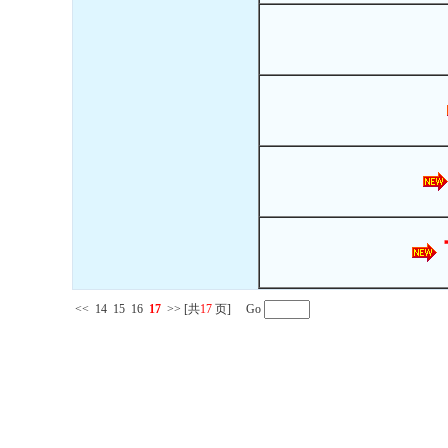
<<
14
15
16
17
>>
[共
17
页] Go