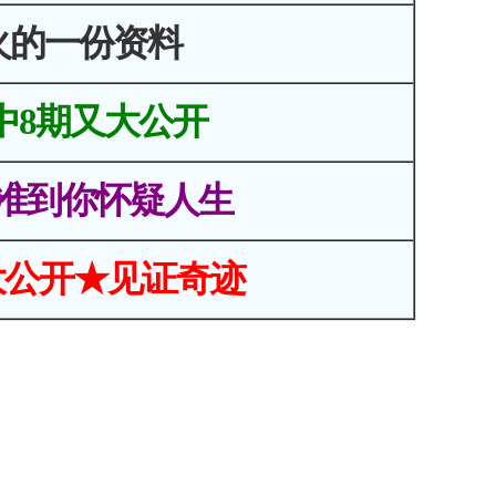
火的一份资料
中8期又大公开
准到你怀疑人生
大公开★见证奇迹