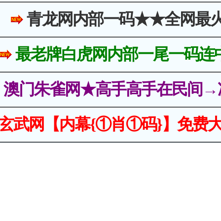
青龙网内部一码★★全网最
最老牌白虎网内部一尾一码连
澳门朱雀网★高手高手在民间→
玄武网【内幕{①肖①码}】免费