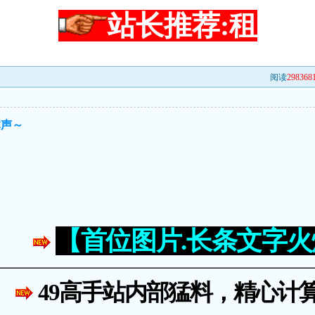
站长推荐:租
阅读
298368
掌声～
【首位图片.长条文字
49高手站内部猛料，精心计