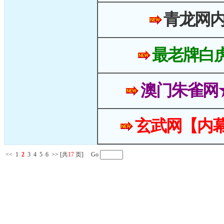
青龙网
最老牌白
澳门朱雀网
玄武网【内幕
<<
1
2
3
4
5
6
>>
[共
17
页] Go