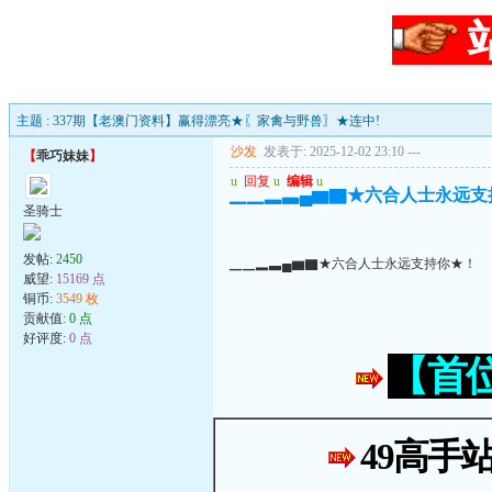
主题 : 337期【老澳门资料】赢得漂亮★〖家禽与野兽〗★连中!
沙发
发表于: 2025-12-02 23:10
---
【
乖巧妹妹
】
u
回复
u
编辑
u
▁▁▂▃▄▆▇★六合人士永远支
圣骑士
发帖:
2450
▁▁▂▃▄▆▇★六合人士永远支持你★！
威望:
15169 点
铜币:
3549 枚
贡献值:
0 点
好评度:
0 点
【首
49高手