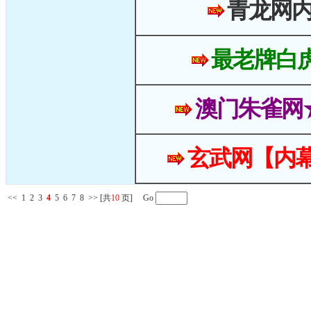
青龙网
最老牌白
澳门朱雀网
玄武网【内幕
<<
1
2
3
4
5
6
7
8
>>
[共
10
页] Go