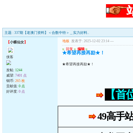
主题 : 337期【老澳门资料】＜合数中特＞＿实力好料..
地板
发表于: 2025-12-02 23:14
---
【
小蝶仙女
】
u
回复
u
编辑
u
★希望再接再励★！
侠客
★希望再接再励★！
发帖:
1244
威望:
7401 点
铜币:
265 枚
贡献值:
0 点
【首
好评度:
0 点
49高手