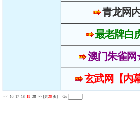
青龙网
最老牌白
澳门朱雀网
玄武网【内幕
<<
16
17
18
19
20
>>
[共
20
页] Go