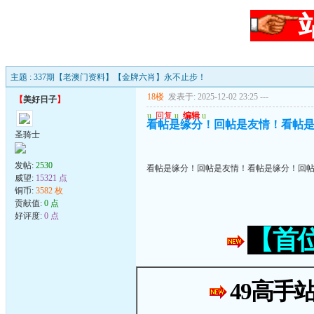
主题 : 337期【老澳门资料】【金牌六肖】永不止步！
18楼
发表于: 2025-12-02 23:25
---
【
美好日子
】
u
回复
u
编辑
u
看帖是缘分！回帖是友情！看帖
圣骑士
发帖:
2530
看帖是缘分！回帖是友情！看帖是缘分！回
威望:
15321 点
铜币:
3582 枚
贡献值:
0 点
好评度:
0 点
【首
49高手