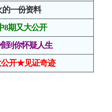
火的一份资料
中8期又大公开
准到你怀疑人生
大公开★见证奇迹