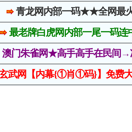
青龙网内部一码★★全网最
最老牌白虎网内部一尾一码连
澳门朱雀网★高手高手在民间→
玄武网【内幕{①肖①码}】免费