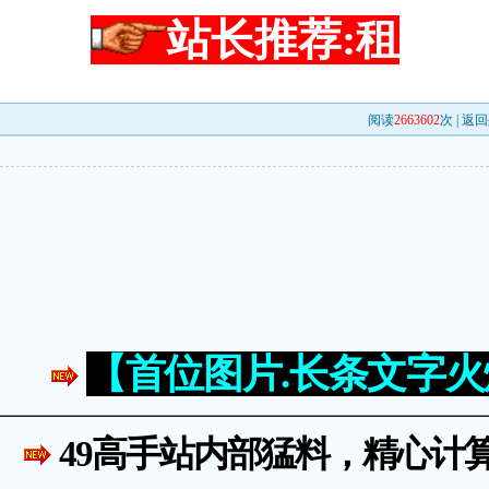
站长推荐:租
阅读
2663602
次 |
返回
【首位图片.长条文字
49高手站内部猛料，精心计