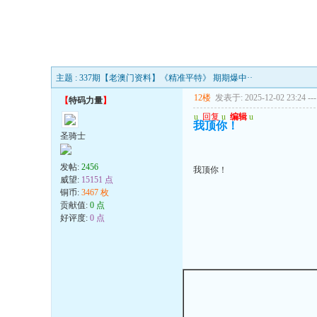
主题 : 337期【老澳门资料】《精准平特》 期期爆中··
12楼
发表于: 2025-12-02 23:24
---
【
特码力量
】
u
回复
u
编辑
u
我顶你！
圣骑士
发帖:
2456
我顶你！
威望:
15151 点
铜币:
3467 枚
贡献值:
0 点
好评度:
0 点