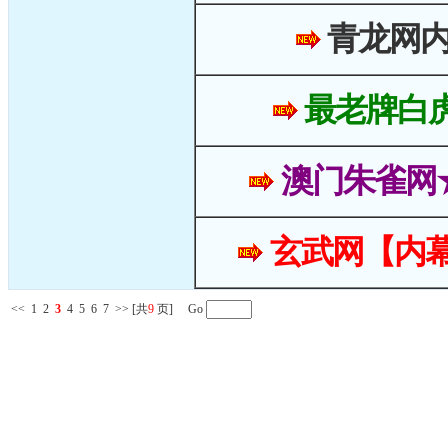
青龙网
最老牌白
澳门朱雀网
玄武网【内幕
<<
1
2
3
4
5
6
7
>>
[共
9
页] Go