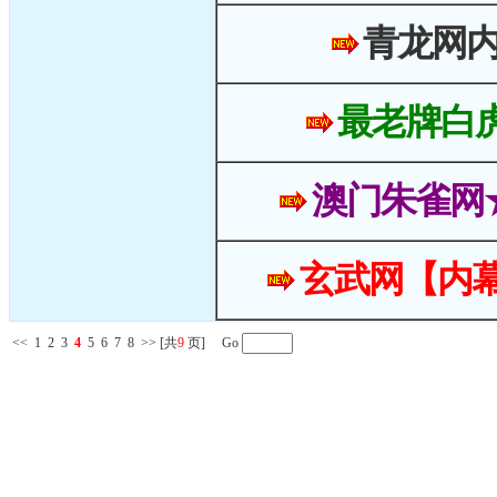
青龙网
最老牌白
澳门朱雀网
玄武网【内幕
<<
1
2
3
4
5
6
7
8
>>
[共
9
页] Go