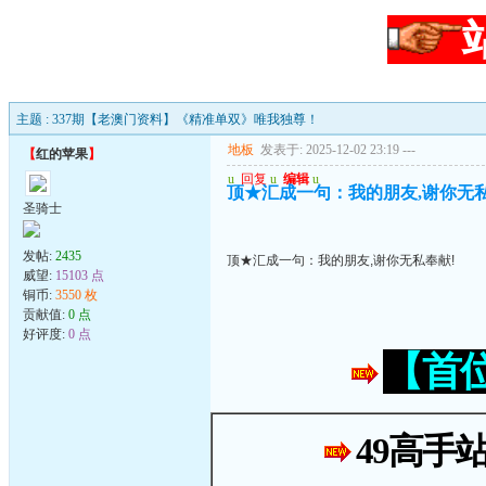
主题 : 337期【老澳门资料】《精准单双》唯我独尊！
地板
发表于: 2025-12-02 23:19
---
【
红的苹果
】
u
回复
u
编辑
u
顶★汇成一句：我的朋友,谢你无私
圣骑士
发帖:
2435
顶★汇成一句：我的朋友,谢你无私奉献!
威望:
15103 点
铜币:
3550 枚
贡献值:
0 点
好评度:
0 点
【首
49高手