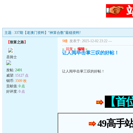
主题 : 337期【老澳门资料】“神算合数”最稳资料!
9楼
发表于: 2025-12-02 23:22
---
【
致富之路
】
u
回复
u
编辑
u
让人阅毕击掌三叹的好帖！
圣骑士
发帖:
2491
让人阅毕击掌三叹的好帖！
威望:
15127 点
铜币:
3509 枚
贡献值:
0 点
好评度:
0 点
【首
49高手