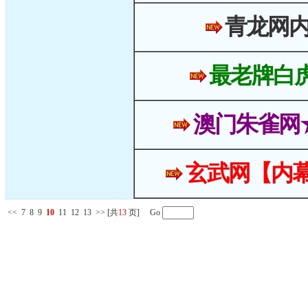
青龙网
最老牌白
澳门朱雀网
玄武网【内幕
<<
7
8
9
10
11
12
13
>>
[共
13
页] Go