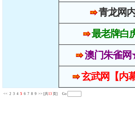
青龙网
最老牌白
澳门朱雀网
玄武网【内幕
<<
2
3
4
5
6
7
8
9
>>
[共
13
页] Go