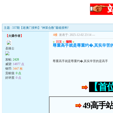
主题 : 337期【老澳门资料】“神算合数”最稳资料!
4楼
发表于: 2025-12-02 23:14
---
【
火爆作者
】
u
回复
u
编辑
u
尊重高手就是尊重约�,其实辛苦
圣骑士
发帖:
2428
尊重高手就是尊重约�,其实辛苦的是高手
威望:
14977 点
铜币:
3447 枚
贡献值:
0 点
好评度:
0 点
【首
49高手