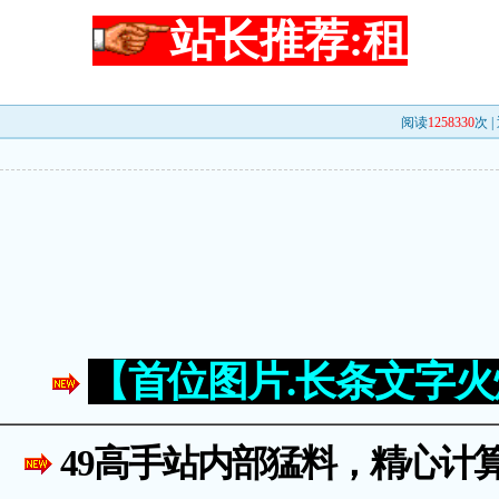
站长推荐:租
阅读
1258330
次 |
【首位图片.长条文字
49高手站内部猛料，精心计