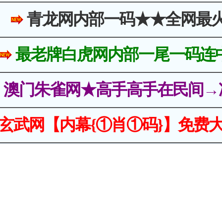
青龙网内部一码★★全网最
最老牌白虎网内部一尾一码连
澳门朱雀网★高手高手在民间→
玄武网【内幕{①肖①码}】免费