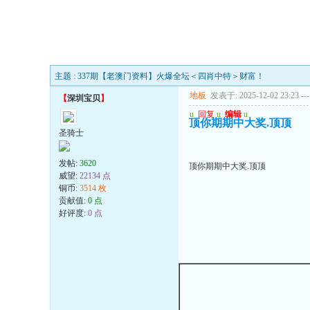
主题 : 337期【老澳门资料】火爆全坛＜四肖中特＞财富！
地板
发表于: 2025-12-02 23:23
---
【
深圳宝贝
】
u
回复
u
编辑
u
顶你期期中大奖.顶顶
圣骑士
发帖:
3620
顶你期期中大奖.顶顶
威望:
22134 点
铜币:
3514 枚
贡献值:
0 点
好评度:
0 点