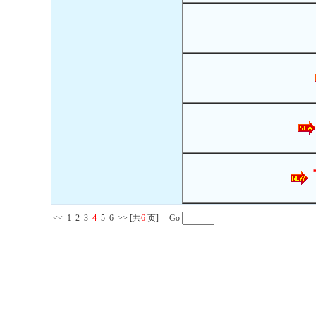
<<
1
2
3
4
5
6
>>
[共
6
页] Go