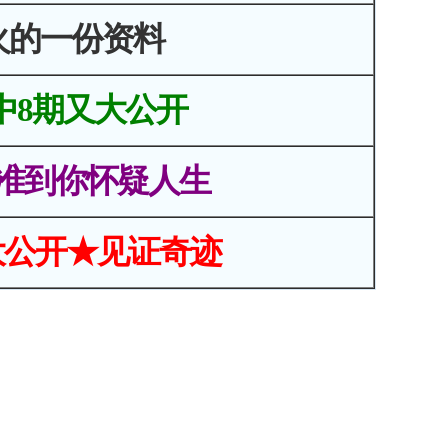
火的一份资料
中8期又大公开
准到你怀疑人生
大公开★见证奇迹