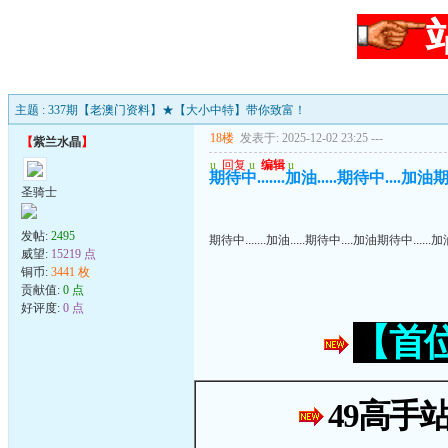
主题 : 337期【老澳门资料】★【大小中特】带你致富！
18楼
发表于: 2025-12-02 23:25
---
【
紫兰水晶
】
u
回复
u
编辑
u
期待中.......加油.....期待中....加油期待
圣骑士
发帖:
2495
期待中.......加油.....期待中....加油期待中......加油.
威望:
15219 点
铜币:
3441 枚
贡献值:
0 点
好评度:
0 点
【首
49高手