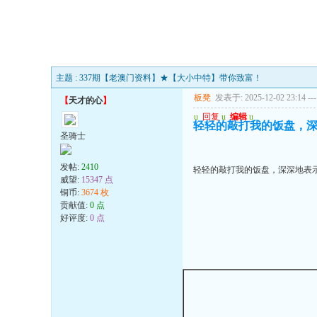
主题 : 337期【老澳门资料】★【大小中特】带你致富！
板凳
发表于: 2025-12-02 23:14
---
【
天才的心
】
u
回复
u
编辑
u
轻轻的敲打我的饭盘，
圣骑士
发帖:
2410
轻轻的敲打我的饭盘，深深地表
威望:
15347 点
铜币:
3674 枚
贡献值:
0 点
好评度:
0 点