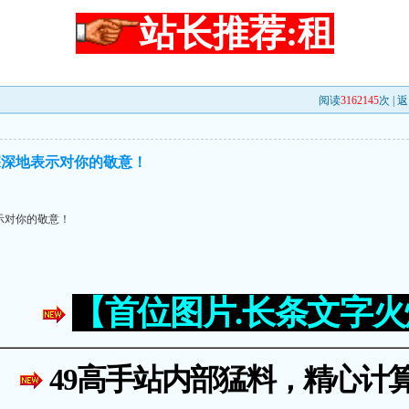
站长推荐:租
阅读
3162145
次 |
返
深深地表示对你的敬意！
示对你的敬意！
【首位图片.长条文字
49高手站内部猛料，精心计