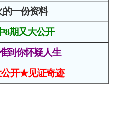
火的一份资料
中8期又大公开
准到你怀疑人生
大公开★见证奇迹