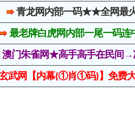
青龙网内部一码★★全网最
最老牌白虎网内部一尾一码连
澳门朱雀网★高手高手在民间→
玄武网【内幕{①肖①码}】免费