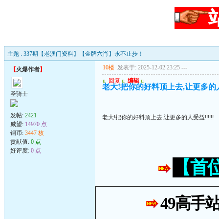
主题 : 337期【老澳门资料】【金牌六肖】永不止步！
10楼
发表于: 2025-12-02 23:25
---
【
火爆作者
】
u
回复
u
编辑
u
老大!把你的好料顶上去,让更多的人受益
圣骑士
发帖:
2421
老大!把你的好料顶上去,让更多的人受益!!!!!!
威望:
14970 点
铜币:
3447 枚
贡献值:
0 点
好评度:
0 点
【首
49高手