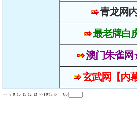
青龙网
最老牌白
澳门朱雀网
玄武网【内幕
<<
8
9
10
11
12
13
>>
[共
13
页] Go