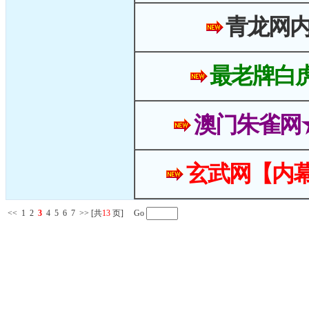
青龙网
最老牌白
澳门朱雀网
玄武网【内幕
<<
1
2
3
4
5
6
7
>>
[共
13
页] Go