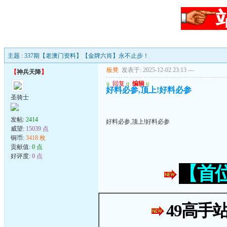
主题 : 337期【老澳门资料】【金牌六肖】永不止步！
板凳
发表于: 2025-12-02 23:13
---
【
神兵天降
】
u
回复
u
编辑
u
好料必参,顶上!好料必参
圣骑士
发帖:
2414
好料必参,顶上!好料必参
威望:
15039 点
铜币:
3418 枚
贡献值:
0 点
好评度:
0 点
【首
49高手