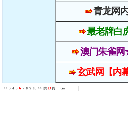
青龙网
最老牌白
澳门朱雀网
玄武网【内幕
<<
3
4
5
6
7
8
9
10
>>
[共
13
页] Go