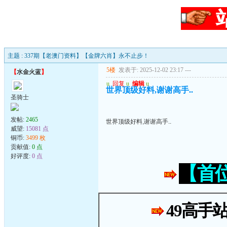
主题 : 337期【老澳门资料】【金牌六肖】永不止步！
5楼
发表于: 2025-12-02 23:17
---
【
水金火蓝
】
u
回复
u
编辑
u
世界顶级好料,谢谢高手..
圣骑士
发帖:
2465
世界顶级好料,谢谢高手..
威望:
15081 点
铜币:
3499 枚
贡献值:
0 点
好评度:
0 点
【首
49高手