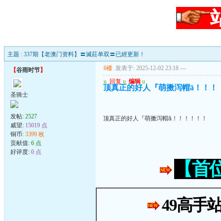
主题 : 337期【老澳门资料】〓滅莊单双〓已經更新！
6楼
发表于: 2025-12-02 23:18
---
【
谷雨时节
】
u
回复
u
编辑
u
顶真正的好人『萌擞泻帽ā！！！
圣骑士
发帖:
2527
顶真正的好人『萌擞泻帽ā！！！！！！
威望:
15019 点
铜币:
3399 枚
贡献值:
6 点
好评度:
0 点
【首
49高手