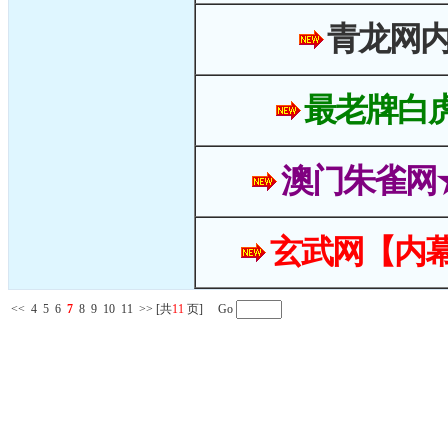
青龙网
最老牌白
澳门朱雀网
玄武网【内幕
<<
4
5
6
7
8
9
10
11
>>
[共
11
页] Go