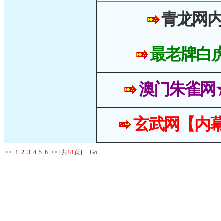
青龙网
最老牌白
澳门朱雀网
玄武网【内幕
<<
1
2
3
4
5
6
>>
[共
18
页] Go