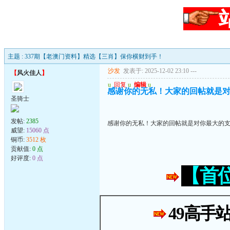
主题 : 337期【老澳门资料】精选【三肖】保你横财到手！
沙发
发表于: 2025-12-02 23:10
---
【
风火佳人
】
u
回复
u
编辑
u
感谢你的无私！大家的回帖就是
圣骑士
发帖:
2385
感谢你的无私！大家的回帖就是对你最大的
威望:
15060 点
铜币:
3512 枚
贡献值:
0 点
好评度:
0 点
【首
49高手