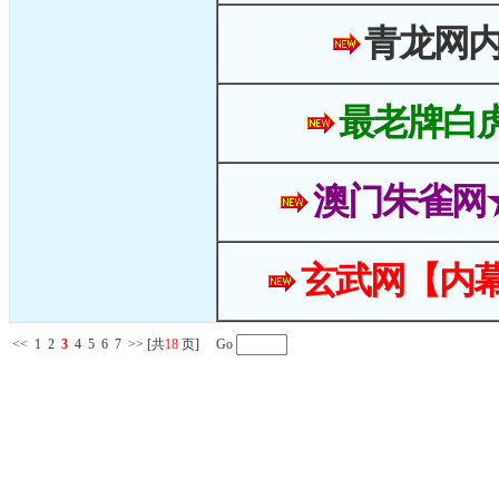
青龙网
最老牌白
澳门朱雀网
玄武网【内幕
<<
1
2
3
4
5
6
7
>>
[共
18
页] Go