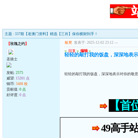
主题 : 337期【老澳门资料】精选【三肖】保你横财到手！
板凳
发表于: 2025-12-02 23:12
---
【
玫瑰之约
】
u
回复
u
编辑
u
轻轻的敲打我的饭盘，深深地表
圣骑士
发帖:
2575
轻轻的敲打我的饭盘，深深地表示对你的敬
威望:
15201 点
铜币:
3488 枚
贡献值:
0 点
好评度:
0 点
【首
49高手