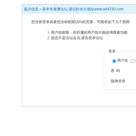
提示信息 »
喜羊羊老澳论坛 请记好永久地址www.a84230.com
您没有登录或者您没有权限访问此页面，可能有如下几个原因:
用户组权限：你所属的用户组不能使用搜索功能
您还不是论坛会员,请先登录论坛
登录
用户名
密 码
隐身登录