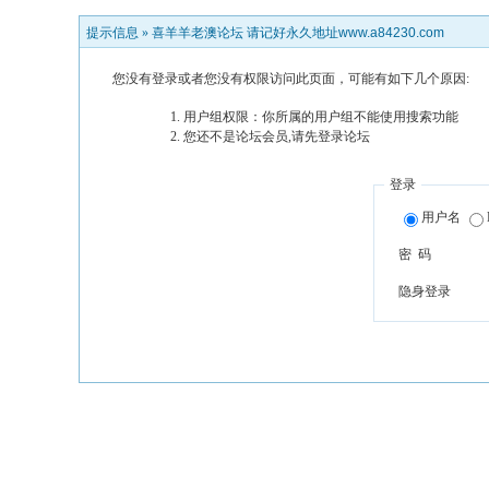
提示信息 »
喜羊羊老澳论坛 请记好永久地址www.a84230.com
您没有登录或者您没有权限访问此页面，可能有如下几个原因:
用户组权限：你所属的用户组不能使用搜索功能
您还不是论坛会员,请先登录论坛
登录
用户名
密 码
隐身登录